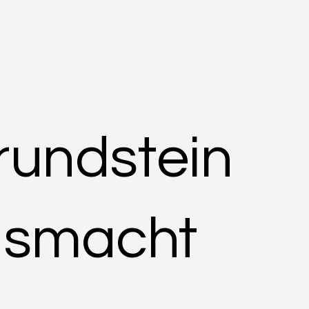
rundstein
usmacht