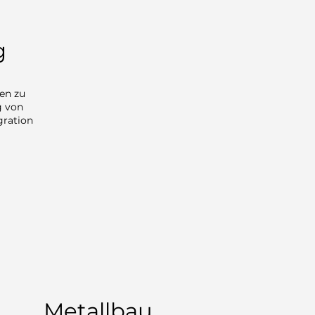
g
en zu
g von
gration
Metallbau