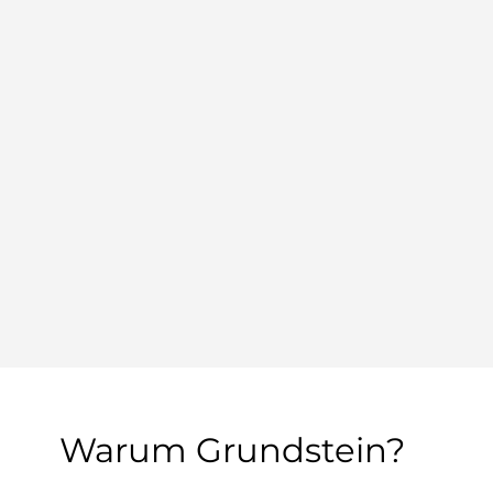
würde
Bei der Auswahl achten wir au
einen anständigen Kollegen zu 
Deutschkenntnisse verfügt. Ne
einen eigenen Metallbau oder b
Mehr lesen
Warum Grundstein?